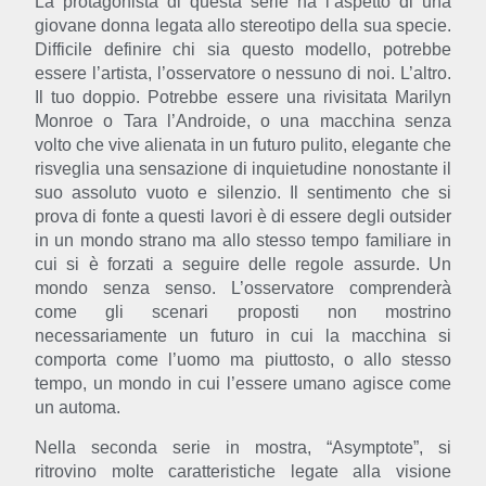
La protagonista di questa serie ha l’aspetto di una
giovane donna legata allo stereotipo della sua specie.
Difficile definire chi sia questo modello, potrebbe
essere l’artista, l’osservatore o nessuno di noi. L’altro.
Il tuo doppio. Potrebbe essere una rivisitata Marilyn
Monroe o Tara l’Androide, o una macchina senza
volto che vive alienata in un futuro pulito, elegante che
risveglia una sensazione di inquietudine nonostante il
suo assoluto vuoto e silenzio. Il sentimento che si
prova di fonte a questi lavori è di essere degli outsider
in un mondo strano ma allo stesso tempo familiare in
cui si è forzati a seguire delle regole assurde. Un
mondo senza senso. L’osservatore comprenderà
come gli scenari proposti non mostrino
necessariamente un futuro in cui la macchina si
comporta come l’uomo ma piuttosto, o allo stesso
tempo, un mondo in cui l’essere umano agisce come
un automa.
Nella seconda serie in mostra,
“Asymptote”
, si
ritrovino molte caratteristiche legate alla visione