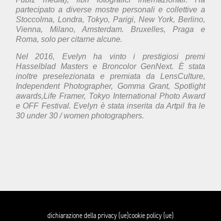
partecipato a diverse mostre personali e collettive a
Stoccolma, Londra, Tokyo, Parigi, New York, Berlino,
Vienna, Milano, Amsterdam. Bruxelles, Praga e
Roma, solo per citarne alcune.
Nel 2016, Evelyn ha vinto i prestigiosi premi
Hasselblad Masters e Broncolor GenNext. È stata
inoltre preselezionata e premiata da LensCulture,
Independent Photographer, Gomma Grant, Spotlight
awards,Life Framer, Tokyo International Photo Award
e OFF Festival. Evelyn è stata inserita da Artpil fra le
30 under 30 / women photographers.
dichiarazione della privacy (ue)
cookie policy (ue)