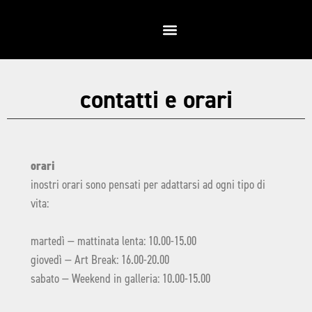
contatti e orari
orari
inostri orari sono pensati per adattarsi ad ogni tipo di
vita:
martedì — mattinata lenta: 10.00-15.00
giovedì — Art Break: 16.00-20.00
sabato — Weekend in galleria: 10.00-15.00