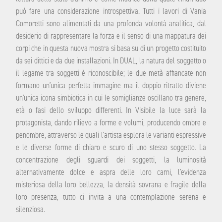
può fare una considerazione introspettiva. Tutti i lavori di Vania
Comoretti sono alimentati da una profonda volontà analitica, dal
desiderio di rappresentare la forza e il senso di una mappatura dei
corpi che in questa nuova mostra si basa su di un progetto costituito
da sei dittici e da due installazioni. In DUAL, la natura del soggetto o
il legame tra soggetti è riconoscibile; le due metà affiancate non
formano un’unica perfetta immagine ma il doppio ritratto diviene
un’unica icona simbiotica in cui le somiglianze oscillano tra genere,
età o fasi dello sviluppo differenti. In Visibile la luce sarà la
protagonista, dando rilievo a forme e volumi, producendo ombre e
penombre, attraverso le quali l’artista esplora le varianti espressive
e le diverse forme di chiaro e scuro di uno stesso soggetto. La
concentrazione degli sguardi dei soggetti, la luminosità
alternativamente dolce e aspra delle loro carni, l’evidenza
misteriosa della loro bellezza, la densità sovrana e fragile della
loro presenza, tutto ci invita a una contemplazione serena e
silenziosa.