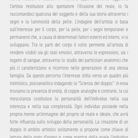
l’artista restituisce allo spettatore l’illusione del reale, lo fa
raccontandoci qualcosa del soggetto e della sua storia attraverso i
segni e la luminosità della pelle. L’indagine dell’artista si basa
sull’interesse per il corpo, per la pelle, per i segni temporanei e
permanenti che, a causa di determinati fattori esterni ed interni, vi si
sviluppano. Tra le parti del corpo il volto permette all’artista di
rendere visibili sia gli stati emotivi, attraverso le espressioni, sia i
legami di sangue, attraverso lo studio dei particolari anatomici che
più ci caratterizzano e ricorrono nelle generazioni di una stessa
famiglia. Da questo percorso l’interesse slitta verso un quadro più
intimistico, psicoanalitico indagando la “Scienza del doppio”: in essa
troviamo la presenza di entità, di coppie analoghe e contrarie, la cui
mescolanza costituisce la personalità dell’individuo nella sua
interezza e nella sua complessità. Ogni individuo possiede nella
propria mente un’immagine del proprio sé reale e ideale, che avrà
forte influenza sullo sviluppo della personalità. La creazione di un
doppio in ambito artistico solitamente si propone come chiave di
lettura dello stato d’animo e come matrice dalla quale l’individuo