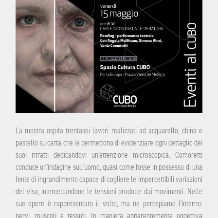
La mostra ospita trentasei lavori realizzati ad acquarello, china e
pastello su carta che le permettono di evidenziare ogni dettaglio dei
suoi ritratti dedicandovi un’attenzione microscopica. Comoretti
conduce un’indagine sull’uomo, quasi come fosse in possesso di una
lente di ingrandimento capace di cogliere le impercettibili variazioni
del viso, intercettandone le tensioni prodotte dai movimenti. Nelle
sue opere è rappresentato il volto, ma ne percepiamo l’interno:
nervi, muscoli e tessuti. In maniera apparentemente oggettiva