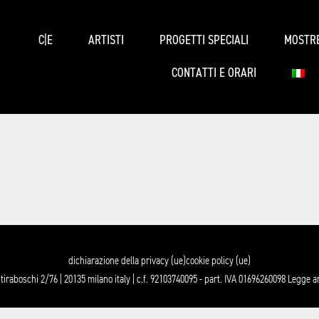
C|E
ARTISTI
PROGETTI SPECIALI
MOSTR
CONTATTI E ORARI
dichiarazione della privacy (ue)
cookie policy (ue)
tiraboschi 2/76 | 20135 milano italy | c.f. 92103740095 - part. IVA 01696260098 Legge 