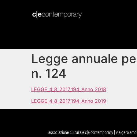
Legge annuale per
n. 124
LEGGE_4_8_2017_194_Anno 2018
LEGGE_4_8_2017_194_Anno 2019
associazione culturale c|e contemporary | via gerolamo 