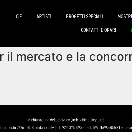
C|E
ARTISTI
PROGETTI SPECIALI
MOSTR
CONTATTI E ORARI
 il mercato e la conco
dichiarazione della privacy (ue)
cookie policy (ue)
tiraboschi 2/76 | 20135 milano italy | c.f. 92103740095 - part. IVA 01696260098 Legge 