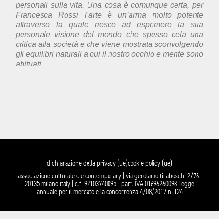
personali sulla vita. Una cosa è comunque certa, per
Francesca Rossi l’arte è un’arma molto potente
attraverso la quale riesce ad esprimere la sua
personale visione del mondo che spesso cela una
critica alla società e che viene mostrata sconvolgendo
gli equilibri naturali a cui il nostro occhio e mente sono
abituati.
dichiarazione della privacy (ue)
cookie policy (ue)
associazione culturale c|e contemporary | via gerolamo tiraboschi 2/76 |
20135 milano italy | c.f. 92103740095 - part. IVA 01696260098 Legge
annuale per il mercato e la concorrenza 4/08/2017 n. 124