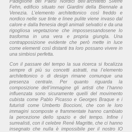
Padiglione dei Paesi Nordici dell’architetto Sverre
Fehn, edificio situato nei Giardini della Biennale a
Venezia. L’elemento architettonico così freddo e
nordico nelle sue tinte e linee pulite viene invaso dal
calore e dalla frenesia degli animali selvatici e da una
rigogliosa vegetazione che impossessandosene lo
trasforma in una vera e propria giungla. Una
contrapposizione evidente che però mette in luce
come elementi così distanti tra loro possano vivere in
una simbiosi perfetta.
Con il passare del tempo la sua ricerca si focalizza
sempre di più su concetti astratti, ma l’elemento
architettonico o di design rimane comunque una
presenza centrale. Per quanto riguarda la
composizione dell’immagine gli artisti che l’hanno
influenzata sono sicuramente quelli del movimento
cubista come Pablo Picasso e Georges Braque e i
futuristi come Umberto Boccioni, che con le loro
immagini scomposte e frammentate hanno cambiato
la percezione dello spazio e del tempo. Infine i
surrealisti, con il celebre René Magritte, che ci hanno
insegnato che nulla è impossibile per il nostro IO