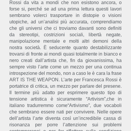
Rossi da vita a mondi che non esistono ancora, o
forse si, perché se ad una prima lettura questi lavori
sembrano volerci trasportare in distopie o visioni
utopiche, ad un’analisi più accurata, comprendiamo
che gli universi che ci troviamo davanti sono definiti
da stereotipi, costrizioni sociali, libertà negate,
manipolazione mentale e molti altri demoni della
nostra società. È seducente quanto destabilizzante
trovarsi di fronte ai mondi quasi totalmente in bianco e
nero creati dall’artista che, fin da giovanissima, ha
sempre visto l’arte come un mezzo per una continua
introspezione del mondo, non a caso le è cara la frase
ART IS THE WEAPON. L’arte per Francesca Rossi è
portatrice di critica, un mezzo per parlare del presene.
Il termine più adatto per esprimere questo tipo di
tensione artistica è sicuramente “Artivism”,che in
italiano tradurremmo come“Artivismo”, due vocaboli
che sembrano essere nati per convivere. Nelle opere
dell’artista l’arte diventa così un’incredibile cassa di
risonanza per porre l’attenzione sui problemi