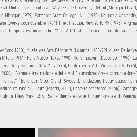
 la New York University. Sempre presso la NYU, tiene seminari e corsi estivi a
ati Uniti e in centri culturali: Wayne State University, Detroit , Michigan (1977);
oit, Michigan (1979); Patterson State College , N.J. (1978); Columbia University,
na (workshop, novembre 1984); Pratt Institute, New York, NY (1995); Virginia
 da tempo stava indagando : “Arte, Art&Crafts , Design: confronto, analisi e
ew York 1980), Musée des Arts Décoratifs (Losanna 1988/92) Museo Bellerive
di Milano 1984), Hara Museo (Tokyo 1990), Kunstmuseum (Dusseldorf 1990), La
leria Holly Salomon (New York 1995), Centro per le Arti (Virginia U.S.A. 1996),
2000), “Biennale Internazionale delle Arti Elettroniche: Arte e comunicazione”
s Triennial” ( Borgholm Slott, Öland, Sweden), Fondazione Peggy Guggenheim
stituto Italiano di Cultura (Madrid, 2006), Castello Sforzesco (Milan), Carnagie
di Cultura (New York, USA), 54ma Biennale d’Arte Contemporanea di Venezia,