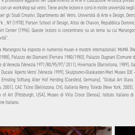
, è professore aggiunto nel Dipartimento di Arte e Educazione Artistica presso
con un workshop sul vetro. Tiene anche lezioni e corsi in molte università negli St
er gli Studi Creativi, Dipartimento del Vetro, Università di Arte e Design, Detr
k , NY (1978); Parson School of Design, Altos de Chavon, Repubblica Dominica
rt Center (1996). Queste lezioni si concentrano su un tema su cui Marangoni
vità”.
a Marangoni ha esposto in numerosi musei e mostre internazionali: MoMA (N
 1988), Palazzo dei Diamanti (Ferrara 1980/1983), Palazzo Dugnani (Comune 
e di Venezia (Venezia 1971/80/95/97/ 2011), Hivernacle (Barcellona, 1989), Gal
 Ducale ‘Aperto Vetro’ (Venezia 1999), Skulpturen-Glaskasten Marl Museo (DE – 
 Ernsting Stiftung Alter Hof Herding (Coesfeld, Germany), “Global Art Glas
a, 2001), CAC Ticino (Bellinzona, CH), Galleria Remy Toledo (New York, 2005), I
of Art (Pittsburgh, USA), Museo di Villa Croce (Genoa), Istituto Italiano 
ne Italiano.