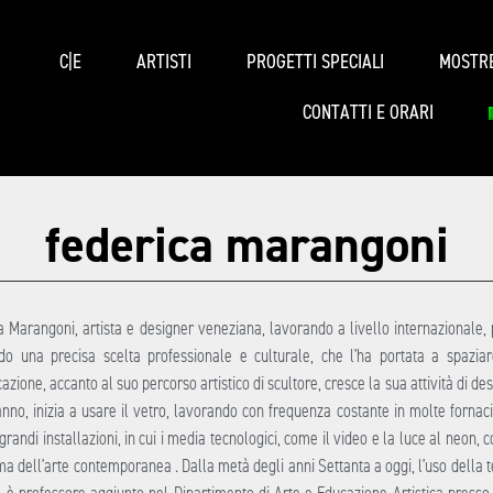
C|E
ARTISTI
PROGETTI SPECIALI
MOSTR
CONTATTI E ORARI
federica marangoni
a Marangoni, artista e designer veneziana, lavorando a livello internazionale, 
o una precisa scelta professionale e culturale, che l’ha portata a spaziare
zione, accanto al suo percorso artistico di scultore, cresce la sua attività di des
anno, inizia a usare il vetro, lavorando con frequenza costante in molte fornac
grandi installazioni, in cui i media tecnologici, come il video e la luce al neon,
 dell’arte contemporanea . Dalla metà degli anni Settanta a oggi, l’uso della te