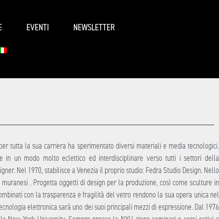
E
EVENTI
NEWSLETTER
per tutta la sua carriera ha sperimentato diversi materiali e media tecnologici.
 in un modo molto eclettico ed interdisciplinare verso tutti i settori della
igner. Nel 1970, stabilisce a Venezia il proprio studio: Fedra Studio Design. Nello
i muranesi . Progetta oggetti di design per la produzione, così come sculture in
 combinati con la trasparenza e fragilità del vetro rendono la sua opera unica nel
cnologia elettronica sarà uno dei suoi principali mezzi di espressione. Dal 1976