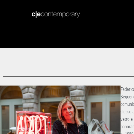
Federic
Seguend
comunica
stesso 
vetro e 
panorama