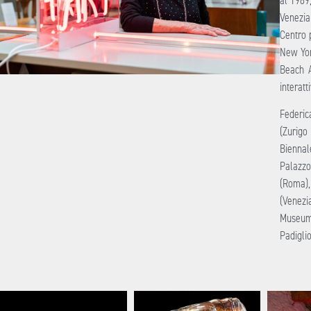
al 1989
Venezia 
Centro p
New Yor
Beach A
interatti
Federic
(Zurigo
Biennal
Palazzo
(Roma),
(Venezi
Museum 
Padiglio