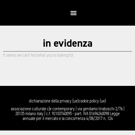
in evidenza
It seems we can't find what you're looking for.
dichiarazione della privacy (ue)
cookie policy (ue)
associazione culturale c|e contemporary | via gerolamo tiraboschi 2/76 |
20135 milano italy | c.f. 92103740095 - part. IVA 01696260098 Legge
annuale per il mercato e la concorrenza 4/08/2017 n. 124