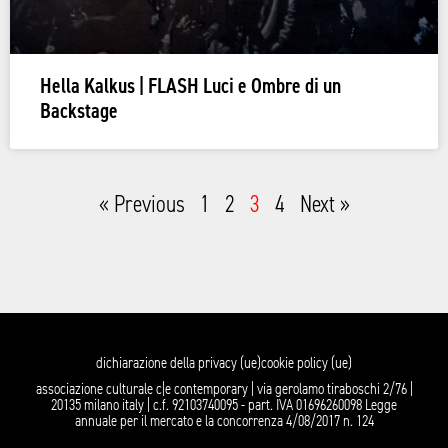
Hella Kalkus | FLASH Luci e Ombre di un
Backstage
« Previous
1
2
3
4
Next »
dichiarazione della privacy (ue)
cookie policy (ue)
associazione culturale c|e contemporary | via gerolamo tiraboschi 2/76 |
20135 milano italy | c.f. 92103740095 - part. IVA 01696260098 Legge
annuale per il mercato e la concorrenza 4/08/2017 n. 124