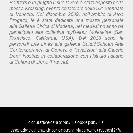
Painters e in giugno il suo lavoro è stato esposto nella
mostra Krossing, evento collaterale della 53° Biennale
di Venezia. Nel dicembre 2009, nell’ambito di Area
Progetto, le è stata dedicata una mostra personale
alla Galleria Civica di Modena, nel medesimo anno ha
partecipato alla collettiva myDetour Moleskine (San
Francisco, California, USA). Del 2010 sono le
personali Life Lines alla galleria Guidi&Schoen Arte
Contemporanea di Genova e Transizioni alla Galerie
Domi Nostrae in collaborazione con l’Istituto Italiano
di Cultura di Lione (Francia).
dichiarazione della privacy (ue)
cookie policy (ue)
associazione culturale c|e contemporary | via gerolamo tiraboschi 2/76 |